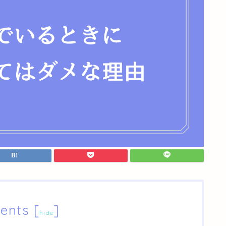
ents
[
]
hide