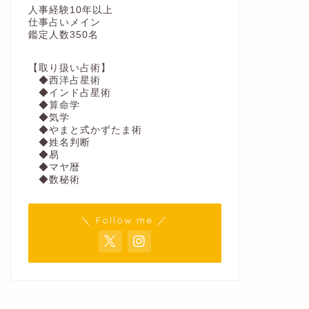
人事経験10年以上
仕事占いメイン
鑑定人数350名
【取り扱い占術】
◆西洋占星術
◆インド占星術
◆算命学
◆気学
◆やまと式かずたま術
◆姓名判断
◆易
◆マヤ暦
◆数秘術
＼ Follow me ／